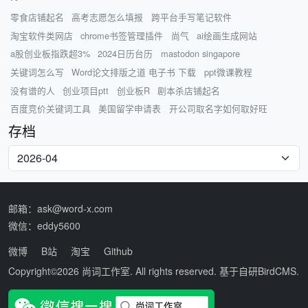
零食店铺起名
高考志愿怎么填报
跨平台手写笔记软件
淘宝软件类网店
chrome书签管理插件
尚气
ai绘画生成网站
a股创业板指跌超3%
2024日历台历
mastodon singapore
关键词怎么写
Word论文排版之道 电子书 下载
ppt微课教程
没有谱的人
创业项目ptt
创业板R
剧本杀店铺起名
百度竞价关键词工具
美国留学申请表
开公司取名字如何取好旺
存档
邮箱：ask@word-x.com
微信：eddy5600
微博
B站
淘宝
Github
Copyright©2026
尚词工作室
. All rights reserved. 基于自研
BirdCMS
.