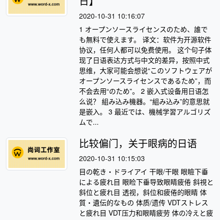
日】
2020-10-31 10:16:07
1 オープンソースライセンスのため、誰で
も無料で使えます。 译文：软件为开源软件
协议，任何人都可以免费使用。 这个句子体
现了日语表达方式与中文的差异，按照中式
思维，大家可能会想说“このソフトウェアが
オープンソースライセンスであるため”，而
不会去用“のため”。 2 嵌入式设备用日语怎
么说？ 組み込み機器。“組み込み”的意思就
是嵌入。 3 最近では、機械学習アルゴリズ
ムで...
比较偏门，关于眼病的日语
2020-10-31 10:15:03
目の乾き・ドライアイ 干眼/干眼 眼瞼下垂
による疲れ目 眼睑下垂导致眼睛疲倦 斜視と
斜位と疲れ目 透视，斜位和疲倦的眼睛 体
質・遺伝的なもの 体质/遗传 VDTストレス
と疲れ目 VDT压力和眼睛疲劳 体の冷えと疲