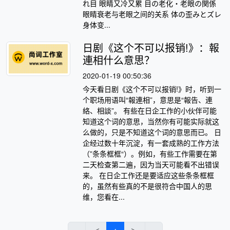
れ目 眼睛又冷又累 目の老化・老眼の関係
眼睛衰老与老眼之间的关系 体の歪みとズレ
身体变...
日剧《这个不可以报销!》：報
連相什么意思？
2020-01-19 00:50:36
今天看日剧《这个不可以报销!》时，听到一
个职场用语叫“報連相”，意思是“報告、連
絡、相談”。 有些在日企工作的小伙伴可能
知道这个词的意思，当然你有可能实际就这
么做的，只是不知道这个词的意思而已。 日
企经过数十年沉淀，有一套成熟的工作方法
（”条条框框“）。例如，有些工作需要在第
二天检查第二遍，因为当天可能看不出错误
来。 在日企工作还是要适应这些条条框框
的，虽然有些真的不是很符合中国人的思
维，您看在...