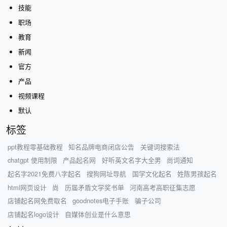
技能
职场
教育
新闻
官方
产品
视频课程
默认
标签
ppt教程零基础教程
知名品牌电商闭店公告
关键词搜索法
chatgpt 使用制限
产品起名网
好听英文名字大全男
尚词通知
起名字2021免费八字起名
搜狗网址导航
国学文化起名
姓陈男孩起名
html网页设计
尚
历届矛盾文学奖书单
河南高考高职征集志愿
店铺起名网免费取名
goodnotes电子手账
骗子公司
店铺起名logo设计
自媒体创业是什么意思