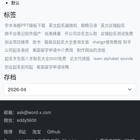
默认
标签
学术海报PPT模板下载
英文起名器随机
眼睛日语
英文店铺起名
跨平台笔记软件国产
尚美蜂巢
开公司店名怎么取
店铺起名测试免费
创业项目推荐
尚书
服装店起名大全查询女装
chatgpt使用教程 知乎
公司起名易经
美国留学申请中介费用
制作网站的流程
起名字生辰八字取名大全2023免费
论文代排版
learn alphabet sounds
创业起名如何起
美国留学申请攻略
存档
邮箱：ask@word-x.com
微信：eddy5600
微博
B站
淘宝
Github