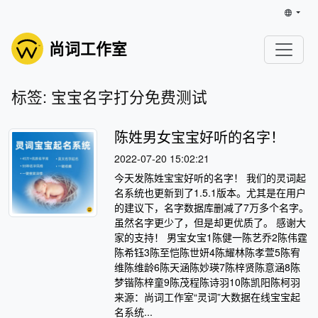
尚词工作室
标签: 宝宝名字打分免费测试
陈姓男女宝宝好听的名字！
2022-07-20 15:02:21
今天发陈姓宝宝好听的名字！ 我们的灵词起
名系统也更新到了1.5.1版本。尤其是在用户
的建议下，名字数据库删减了7万多个名字。
虽然名字更少了，但是却更优质了。 感谢大
家的支持！ 男宝女宝1陈健一陈艺乔2陈伟霆
陈希钰3陈至恺陈世妍4陈耀林陈孝萱5陈宥
维陈维龄6陈天涵陈妙瑛7陈梓贤陈意涵8陈
梦锴陈梓童9陈茂程陈诗羽10陈凯阳陈柯羽
来源：尚词工作室“灵词”大数据在线宝宝起
名系统...