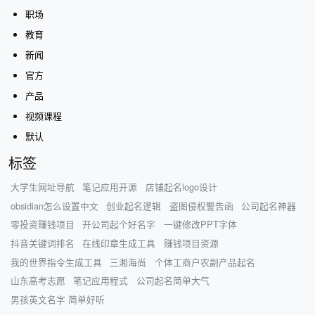
职场
教育
新闻
官方
产品
视频课程
默认
标签
大学生网址导航
笔记应用开源
店铺起名logo设计
obsidian怎么设置中文
创业起名逻辑
盗图侵权警告函
公司起名神器
零投资赚钱项目
开公司起个好名字
一键修改PPT字体
抖音关键词排名
在线印章生成工具
赚钱项目资源
我的世界指令生成工具
三湘海尚
个体工商户农副产品起名
山东高考志愿
笔记应用程式
公司起名简单大气
男孩英文名字 简单好听