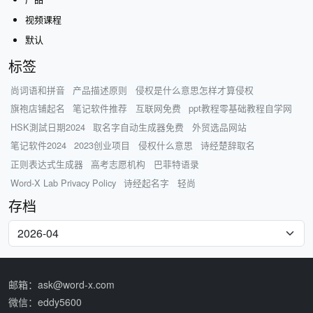
视频课程
默认
标签
尚词语和拼音
产品描述原则
侵权是什么意思怎样才算侵权
旗袍店铺起名
笔记软件推荐
互联网免费
ppt教程零基础教程自学网
HSK測試日期2024
取名字自动生成器免费
外贸选品网站
笔记软件2024
2023创业项目
侵权什么意思
诗经楚辞取名
正则表达式生成器
高考志愿机构
巴菲特语录
Word-X Lab Privacy Policy
诗经起名字
轻尚
存档
邮箱：ask@word-x.com
微信：eddy5600