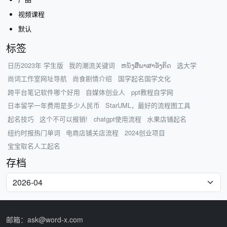
视频课程
默认
标签
日历2023年 学生版
我的潮流关键词
ຫນັງສືພາສາອັງກິດ
选大学
尚词工作室网址导航
尚食剧情介绍
国学起名国学文化
跨平台笔记软件哪个好用
自媒体创业人
ppt教程自学网
日本留学一年费用是多少人民币
StarUML，最好的流程图工具
起名技巧
这个不可以报销!
chatgpt使用流程
水果店铺起名
纽约时报热门单词
电商店铺关店流程
2024创业项目
宝宝取名人工起名
存档
邮箱：ask@word-x.com