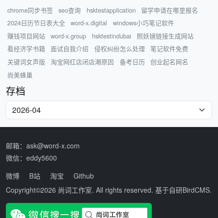
chrome同步书签
seo查询
hsktestapplication
留学申请在哪里报名
2024日历节日表大全
word-x.digital
windows小巧笔记软件
赚钱项目网站
word-x.group
hsktestindubai
照妖镜链接生成网站
看经济学书籍
面试自我介绍
侵权纠纷怎么处理
笔记软件免费
关键词女声版
淘宝网红店闭店潮原因
备考日历
创业起名网名
尚美蜂巢
存档
邮箱：ask@word-x.com
微信：eddy5600
微博
B站
淘宝
Github
Copyright©2026
尚词工作室
. All rights reserved. 基于自研
BirdCMS
.