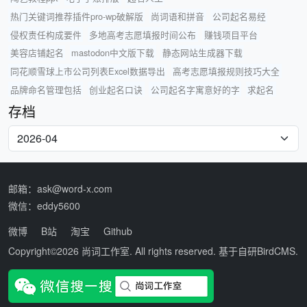
热门关键词推荐插件pro-wp破解版
尚词语和拼音
公司起名易经
侵权责任构成要件
多地高考志愿填报时间公布
赚钱项目平台
美容店铺起名
mastodon中文版下载
静态网站生成器下载
同花顺雪球上市公司列表Excel数据导出
高考志愿填报规则技巧大全
品牌命名管理包括
创业起名口诀
公司起名字寓意好的字
求起名
存档
邮箱：ask@word-x.com
微信：eddy5600
微博
B站
淘宝
Github
Copyright©2026
尚词工作室
. All rights reserved. 基于自研
BirdCMS
.