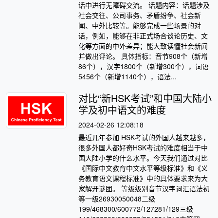
话中进行无障碍交流。 话题内容：话题涉及
社会交往、公司事务、矛盾纷争、社会新
闻、中外比较等。能够完成一些场景的对
话，例如，能够在非正式场合谈论历史、文
化等方面的中外差异；能大致读懂社会新闻
并做出评论。 具体指标：音节908个（新增
86个），汉字1800个（新增300个），词语
5456个（新增1140个），语法...
对比“新HSK考试”和中国大陆小
学及初中语文的难度
2024-02-26 12:08:18
最近几年参加 HSK考试的外国人越来越多，
很多外国人都好奇HSK考试的难度相当于中
国大陆小学的什么水平。今天我们通过对比
《国际中文教育中文水平等级标准》和《义
务教育语文课程标准》中的具体要求来为大
家解开谜团。 等级级别音节汉字词汇语法初
等一级26930050048二级
199/468300/600772/127281/129三级