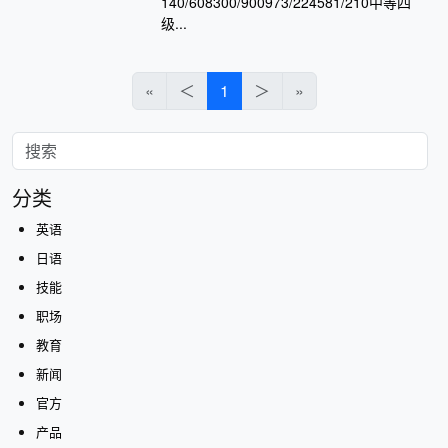
140/608300/900973/224581/210中等四
级...
«
＜
1
＞
»
分类
英语
日语
技能
职场
教育
新闻
官方
产品