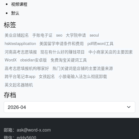
视频课程
默认
标签
美业店铺起名
手账电子证
seo
大学院申请
seoul
hsktestapplication
美国留学申请条件和费用
pdf转word工具
河南高考志愿填报
现在有什么好的赚钱项目
中小商家关店的主要因素
WordX
obsidian安卓版
免费淘宝关键词工具
高考志愿填报机构哪家好
热门关键词是店铺的主要流量来源
跨平台笔记本app
女孩起名
小狼毫输入法怎么彻底卸载
英文起名器随机
存档
邮箱：ask@word-x.com
微信：eddy5600