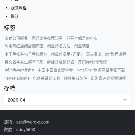
视频课程
默认
标签
店铺公司起名
笔记软件推荐知乎
们基本都是的小店
淘宝网红店闭店潮原因
创业起名方法
创业项目
电子手帐井电子手账素材
创业起名用7还是8
英文名女
ppt教程讲解
英文名字女生简单气质
麻辣烫店铺起名
开门ppt制作教程
ຫນັງສືພາສາອັງກິດ
中國中國語言獎學金
NoteShelf商务风格手账下载
hsktestathome
电商关键词工具
视频生成软件
正则表达式视频课程
存档
邮箱：ask@word-x.com
微信：eddy5600