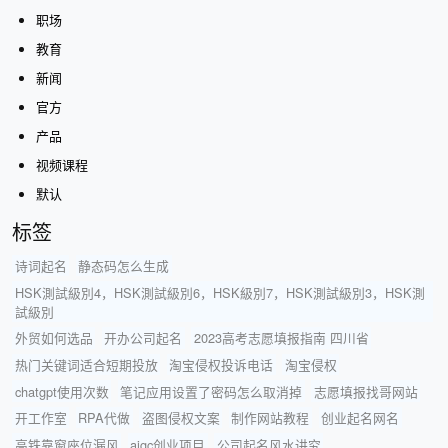
职场
教育
新闻
官方
产品
视频课程
默认
标签
诗词起名
静态码怎么生成
HSK測試級別4，HSK測試級別6，HSK級別7，HSK測試級別3，HSK測
試級別
外贸如何选品
开办公司起名
2023高考志愿填报指南 四川省
热门关键词适合短期投放
淘宝侵权投诉电话
淘宝侵权
chatgpt使用次数
笔记应用设置了密码怎么取消掉
志愿填报找哥网站
开工作室
RPA代做
盗图侵权文案
制作网站教程
创业起名网名
高铁靠窗座位漏风
aigc创业项目
公司起名风水讲究