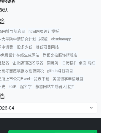
视频课程
默认
签
45网址导航官网
html网页设计模板
本大学院申请研究计划书模板
obsidianapp
学申请费一般多少钱
赚钱项目网站
ogo免费设计在线生成网站
尚都比拉服饰旗舰店
宝起名
企业店铺起名取名
關鍵詞
日历摆件 桌面 网红
让高考志愿填报收割智商税
github赚钱项目
交所上市公司Excel一览表下载
美国留学申请难度
业史
HSK
起名字
静态网站生成器大比拼
档