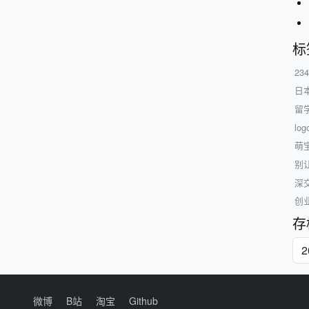
标
23
日
留
l
萌
别
深
创
存
微博
B站
淘宝
Github