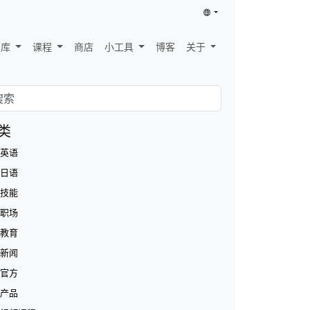
识库
课程
商店
小工具
博客
关于
类
英语
日语
技能
职场
教育
新闻
官方
产品