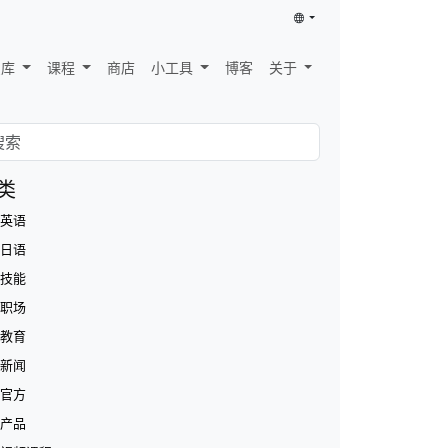
识库
课程
商店
小工具
博客
关于
类
英语
日语
技能
职场
教育
新闻
官方
产品