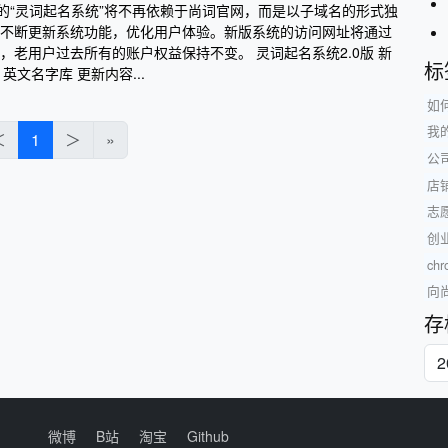
0版的“灵词起名系统”将不再依赖于尚词官网，而是以子域名的形式独
不断更新系统功能，优化用户体验。新版系统的访问网址将通过
，老用户过去所有的账户权益保持不变。 灵词起名系统2.0版 新
标
英文名字库 更新内容...
如
我
＜
1
＞
»
公
店
志
创
c
向
存
微博
B站
淘宝
Github