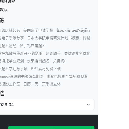
视频课程
默认
签
何给店铺起名
美国留学申请学校
ສັນຍາລັກພາສາອັງກິດ
的电子手账分享
日本大学院申请研究计划书模板
尚赫
司起名易经
伴手礼店铺起名
铺被释放与重新开业的影响
热词助手
关键词排名优化
愿填报学业规划
水果店铺起名
关键词2
业起名字注意事项
PPT素材免费下载
hrome受管理的书签怎么删除
尚食电视剧全集免费观看
尚摄影工作室
日历一天一页手撕立体
档