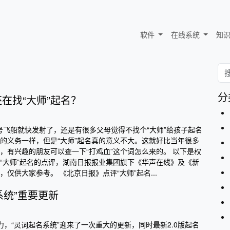
软件
在线系统
知
分
还在找“大师”起名？
6号飞船就快发射了，还是有很多父母觉得不找个“大师”给孩子起名
的义务一样，但是“大师”起名真的意义不大。这就好比当年很多
，有兴趣的朋友可以查一下“打鸡血”这个词怎么来的。 以下是权
“大师”起名的点评，湖南日报报业集团旗下《华声在线》及《新
仅供大家参考。 《北京日报》点评“大师”起名...
系统”重要更新
力，“灵词起名系统”迎来了一次重大的更新，同时最新2.0版起名