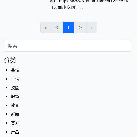
网） https://www.yunnanxiaochi123.com/
（云南小吃网）...
«
＜
1
＞
»
分类
英语
日语
技能
职场
教育
新闻
官方
产品