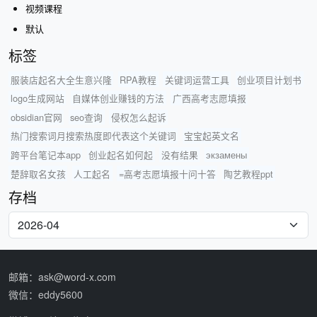
视频课程
默认
标签
服装店起名大全生意兴隆
RPA教程
关键词运营工具
创业项目计划书
logo生成网站
自媒体创业赚钱的方法
广西高考志愿填报
obsidian官网
seo查询
侵权怎么起诉
热门搜索词月搜索热度即代表这个关键词
宝宝起英文名
跨平台笔记本app
创业起名如何起
没有结果
экзамены
楚辞取名女孩
人工起名
=高考志愿填报十问十答
陶艺教程ppt
存档
邮箱：ask@word-x.com
微信：eddy5600