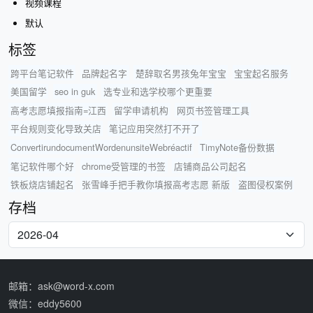
视频课程
默认
标签
跨平台笔记软件
品牌起名字
楚辞取名男孩兔年宝宝
宝宝起名服务
美国留学
seo in guk
选专业和选学校哪个更重要
高考志愿填报指南=江西
留学申请机构
网页书签管理工具
平台规则变化导致关店
笔记应用突然打不开了
ConvertirundocumentWordenunsiteWebréactif
TimyNote备份数据
笔记软件哪个好
chrome受管理的书签
店铺商品公司起名
铁板烧店铺起名
张雪峰手把手教你填报高考志愿 新版
盗图侵权案例
存档
邮箱：ask@word-x.com
微信：eddy5600