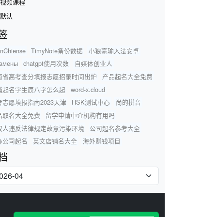
视频课程
默认
签
rnChiense
TimyNote备份数据
小狼毫输入法安卓
замены
chatgpt使用次数
自媒体创业人
南省高考查分填报志愿招录时间出炉
产品起名大全免费
铺起名字生辰八字怎么起
word-x.cloud
考志愿填报指南2023天津
HSK测试中心
尚的拼音
品取名大全免费
留学申请中介机构有用吗
权人违反法律规定故意污染环境
公司起名参考大全
办公司起名
英文店铺名大全
海外赚钱项目
档