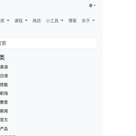
识库
课程
商店
小工具
博客
关于
类
英语
日语
技能
职场
教育
新闻
官方
产品