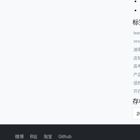
标
lea
эк
湖
店
高
产
侵
开
存
微博
B站
淘宝
Github