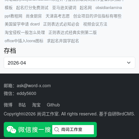
模板
起名打分免费测试
亚马逊关键词
起名网
obsidianlamina
ppt教程网
尚食厨房
天津高考志愿
创业项目的评估指标有哪些
美国留学申请 dcard
正则表达式必知必会
视频会议方法
淘宝侵权一般怎么处理
正则表达式经典实例第二版
office中插入Icons图标
求起名井国学起名
存档
邮箱：ask@word-x.com
微信：eddy5600
微博
B站
淘宝
Github
Copyright©2026
尚词工作室
. All rights reserved. 基于自研
BirdCMS
.