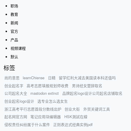
职场
教育
新闻
官方
产品
视频课程
默认
标签
尚的意思
learnChiense
日精
留学红利大减去美国读本科还值吗
创业起名字
高考志愿填报规划师收费
男诗经女楚辞取名
公司起名大全
mastodon extinct
品牌起名logo设计公司起名店铺取名
创业起名logo设计
选专业怎么选女生
浙江高考平行志愿首段分数线出炉
创业大街
外贸关键词工具
起名网官方网
笔记应用块编辑器
HSK測試在線
侵权责任纠纷属于什么案件
正则表达式经典实例pdf