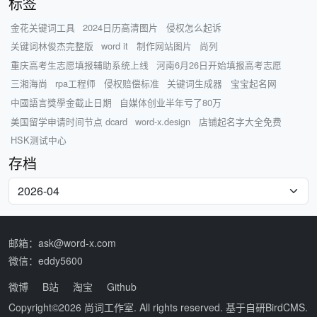
标签
金花关键词工具
2024日历高清图片
侵权怎么起诉
关键词林俊杰完整版
word it
制作网站图片
尚列
重庆高考生志愿填报辅助系统上线
河南6月26日开始填报高考志愿
三湘海尚
rpa工程师
侵权赔偿标准
关键词生成器
宝宝起名网
中國語言獎學金截止日期
自媒体创业半年亏了80万
美国留学申请时间节点 dcard
word-x.design
店铺起名字大全免费
HSK测试中心
存档
邮箱：ask@word-x.com
微信：eddy5600
微博
B站
淘宝
Github
Copyright©2026
尚词工作室
. All rights reserved. 基于自研
BirdCMS
.