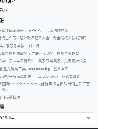
视频课程
默认
签
软件markdown
RPA学习
志愿填报指南
键词怎么写
楚辞取名起名大全
淘宝侵权会被判刑吗
023高考志愿填报十问十答
宝起名网免费取名字生辰八字取名
网址导航网站
名字生辰八字五行属性
卖家辱骂卖家
关键词叶炫清
so优化关键词工具
seo meaning
创业板综
宝侵权一般怎么处理
mastodon官网
我的关键词
画网xuejianbihua.com未经许可擅自抓取尚词工作室官
的图片
愿填报数据库
档