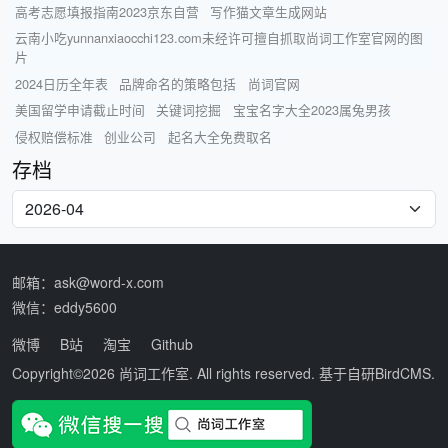
高考志愿填报指南2023京东自营
写作猫文章生成网站
云南小吃yunnanxiaocchi123.com未经许可擅自抓取尚词工作室官网的图
片
2024日历全年表
品牌命名的策略包括
尚词官网
美国留学申请截止时间
关键词挖掘
宝宝名字大全2023属兔男孩
侵权赔偿标准
创业公司
起名大全免费取名
存档
邮箱：ask@word-x.com
微信：eddy5600
微博
B站
淘宝
Github
Copyright©2026
尚词工作室
. All rights reserved. 基于自研
BirdCMS
.