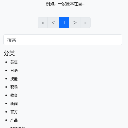
例如，一家原本在当...
«
＜
1
＞
»
分类
英语
日语
技能
职场
教育
新闻
官方
产品