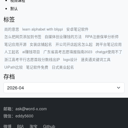
视频课程
默认
标签
尚的意思
learn alphabet with blippi
安卓笔记软件
怎么把网页添加到书签
自媒体创业赚钱的方法
RPA注册保单分析师
笔记应用开源
女装店铺起名
开公司开店起名怎么起
跨平台笔记应用
人工起名
ai赚钱项目
广东省高考志愿填报指南2023
chatgpt使用不了
浙江高考平行志愿首段分数线出炉
logo设计
速卖通关键词工具
UiPath比较
笔记软件免费
日式美业起名
存档
邮箱：ask@word-x.com
微信：eddy5600
微博
B站
淘宝
Github