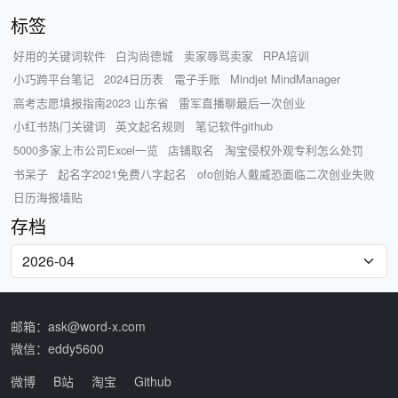
标签
好用的关键词软件
白沟尚德城
卖家辱骂卖家
RPA培训
小巧跨平台笔记
2024日历表
電子手账
Mindjet MindManager
高考志愿填报指南2023 山东省
雷军直播聊最后一次创业
小红书热门关键词
英文起名规则
笔记软件github
5000多家上市公司Excel一览
店铺取名
淘宝侵权外观专利怎么处罚
书呆子
起名字2021免费八字起名
ofo创始人戴威恐面临二次创业失败
日历海报墙贴
存档
邮箱：ask@word-x.com
微信：eddy5600
微博
B站
淘宝
Github