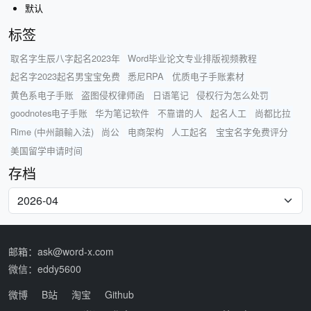
默认
标签
取名字生辰八字起名2023年
Word毕业论文专业排版视频教程
起名字2023起名男宝宝免费
悉尼RPA
优质电子手账素材
黄色系电子手账
盗图侵权律师函
日语笔记
侵权行为怎么处罚
goodnotes电子手账
华为笔记软件
不靠谱的人
起名人工
尚都比拉
Rime (中州韻輸入法)
尚公
电商架构
人工起名
宝宝名字免费评分
美国留学申请时间
存档
邮箱：ask@word-x.com
微信：eddy5600
微博
B站
淘宝
Github