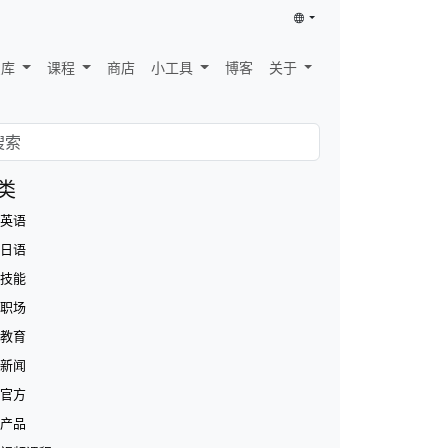
识库
课程
商店
小工具
博客
关于
类
英语
日语
技能
职场
教育
新闻
官方
产品