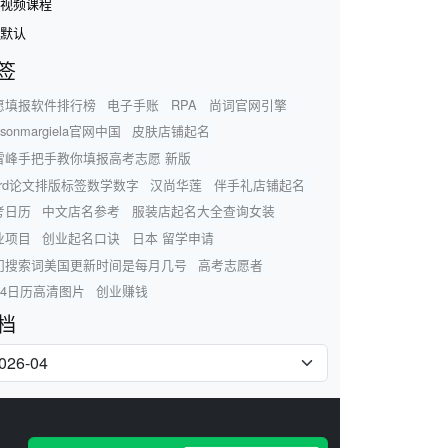
视频课程
默认
签
愿填报软件排行榜
电子手账
RPA
尚词官网引擎
isonmargiela官网中国
皮肤店铺起名
雪峰手把手教你填报高考志愿 新版
ord论文排版标签数学数字
汉尚华莲
伴手礼店铺起名
考日历
中文店名参考
服装店起名大全查询女装
业项目
创业起名口诀
日本 留学申请
门搜索词美国更新时间是每月几号
高考志愿者
24日历高清图片
创业赚钱
档