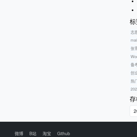
标
志
ma
张
W
备
创
热
20
存
微博
B站
淘宝
Github