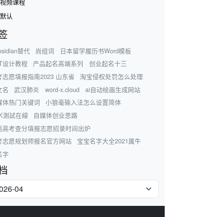
视频课程
默认
签
esidian替代
尚组词
日本留学履历书Word模板
PT设计教程
产品起名高端系列
创业起名十三
考志愿填报指南2023 山东省
淘宝侵权处罚怎么处理
文名
武汉肺炎
word-x.cloud
ai自动绘画生成网站
媒体热门关键词
小狼毫输入法怎么设置简体
SK測試在線
自媒体创业思路
南高考查分填报志愿招录时间出炉
考志愿规划师报名官方网站
宝宝名字大全2021属牛
名字
档