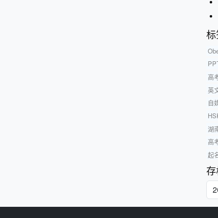
标
Ob
P
高
英
自
H
湖
高
起
存