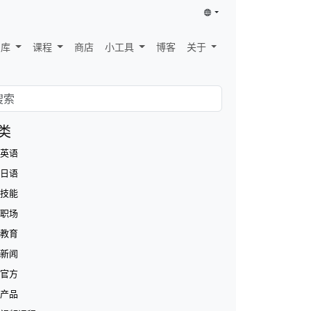
识库
课程
商店
小工具
博客
关于
类
英语
日语
技能
职场
教育
新闻
官方
产品