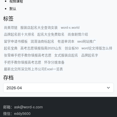
视频课程
默认
标签
尚美项链
服装店起名大全查询女装
word-x.world
品牌起名前十大排名
起名大全免费取名
尚食剧情介绍
留学申请书模板
润滑油商标起名
有道单词本
seo网站推广
起名宝典
高考志愿填报指南2023山东
创业板50
word论文排版怎么排
张雪峰手把手教你填报高考志愿
女式服装店起名
品牌起名字
手把手教你填报高考志愿
怀孕分娩准备
最新北交所深交所上市公司Excel一览表
存档
邮箱：ask@word-x.com
微信：eddy5600