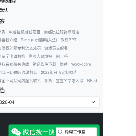
视频课程
默认
签
尚香
电脑挂机赚钱项目
尚都比拉服饰旗舰店
试自我介绍
Rime (中州韻輸入法)
教程PPT
宝侵权外观专利怎么处罚
游戏英文起名
国留学申请机构
高考志愿填报十问十答
经取名女孩有典故
笔记软件下载
尚赫
word-x.com
021年日历图片高清打印
2023年日历定制照片
铺企业网站网店起名取名
卸货
宝宝名字怎么取
RPad
档