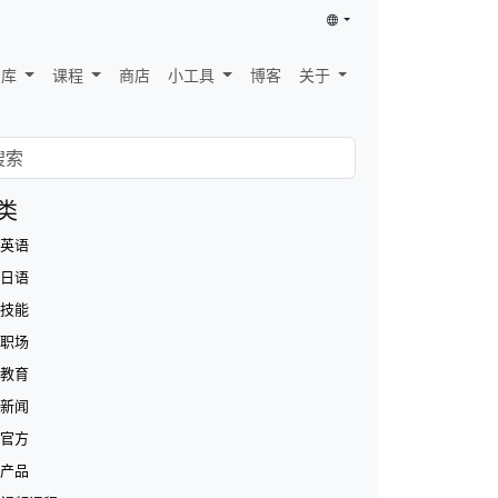
识库
课程
商店
小工具
博客
关于
类
英语
日语
技能
职场
教育
新闻
官方
产品