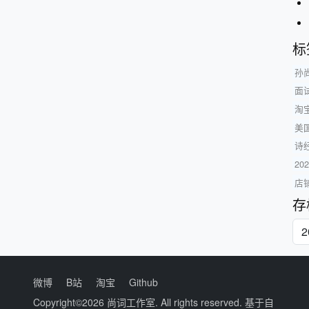
标
孙
面
淘
美
诗
2
店
存
微博
B站
淘宝
Github
Copyright©2026
尚词工作室
. All rights reserved. 基于自