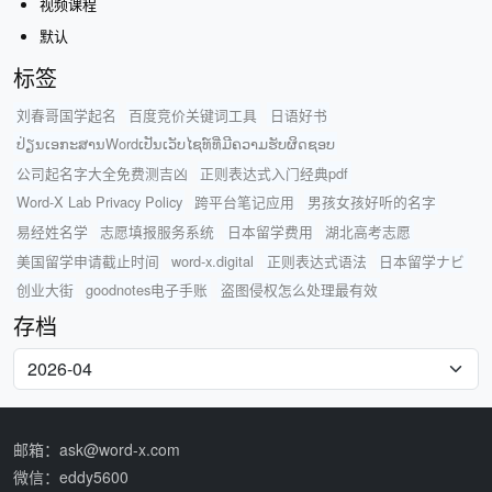
视频课程
默认
标签
刘春哥国学起名
百度竞价关键词工具
日语好书
ປ່ຽນເອກະສານWordເປັນເວັບໄຊທ໌ທີ່ມີຄວາມຮັບຜິດຊອບ
公司起名字大全免费测吉凶
正则表达式入门经典pdf
Word-X Lab Privacy Policy
跨平台笔记应用
男孩女孩好听的名字
易经姓名学
志愿填报服务系统
日本留学费用
湖北高考志愿
美国留学申请截止时间
word-x.digital
正则表达式语法
日本留学ナビ
创业大街
goodnotes电子手账
盗图侵权怎么处理最有效
存档
邮箱：ask@word-x.com
微信：eddy5600