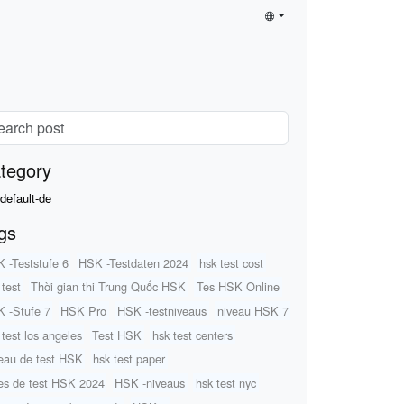
tegory
default-de
gs
 -Teststufe 6
HSK -Testdaten 2024
hsk test cost
 test
Thời gian thi Trung Quốc HSK
Tes HSK Online
 -Stufe 7
HSK Pro
HSK -testniveaus
niveau HSK 7
 test los angeles
Test HSK
hsk test centers
eau de test HSK
hsk test paper
es de test HSK 2024
HSK -niveaus
hsk test nyc