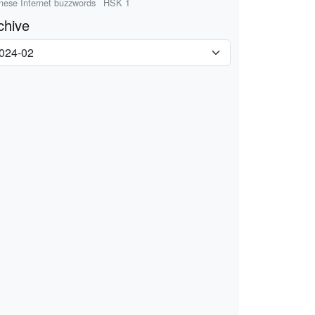
nese Internet buzzwords
HSK 1
chive