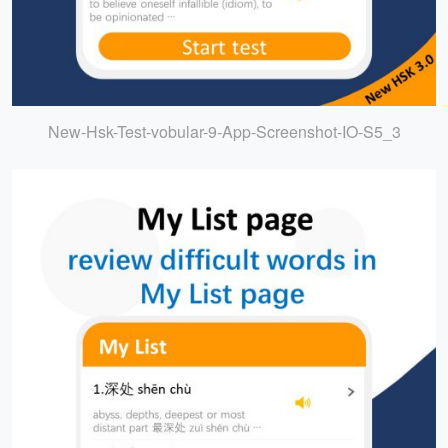
New-Hsk-Test-vobular-9-App-Screenshot-IO-S5_3