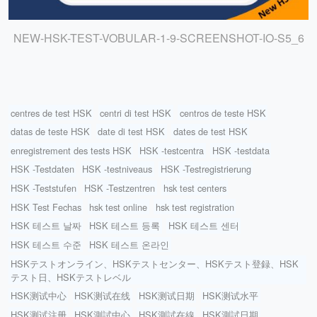
NEW-HSK-TEST-VOBULAR-1-9-SCREENSHOT-IO-S5_6
centres de test HSK
centri di test HSK
centros de teste HSK
datas de teste HSK
date di test HSK
dates de test HSK
enregistrement des tests HSK
HSK -testcentra
HSK -testdata
HSK -Testdaten
HSK -testniveaus
HSK -Testregistrierung
HSK -Teststufen
HSK -Testzentren
hsk test centers
HSK Test Fechas
hsk test online
hsk test registration
HSK 테스트 날짜
HSK 테스트 등록
HSK 테스트 센터
HSK 테스트 수준
HSK 테스트 온라인
HSKテストオンライン、HSKテストセンター、HSKテスト登録、HSK
テスト日、HSKテストレベル
HSK测试中心
HSK测试在线
HSK测试日期
HSK测试水平
HSK测试注册
HSK測試中心
HSK測試在線
HSK測試日期