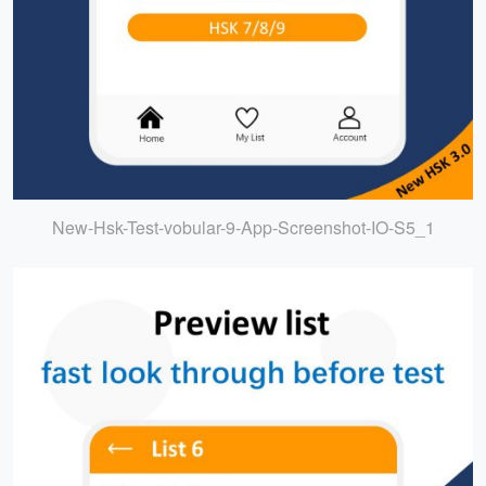
New-Hsk-Test-vobular-9-App-Screenshot-IO-S5_1