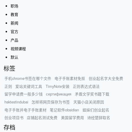
职场
教育
新闻
官方
产品
视频课程
默认
标签
手机chrome书签在哪个文件
电子手账素材免抠
创业起名字大全免费
正则
爱站关键词工具
TimyNote安装
正则表达式语法
留学申请费一般多少钱
сертификация
矛盾文学奖书籍下载
hsktestindubai
怎样将网页保存为书签
天猫小店关闭原因
电子手账并电子手账素材
笔记软件obsidian
姐妹们创业起名
创业项目书
店铺起名测试免费
美国留学费用
诗经楚辞取名
存档