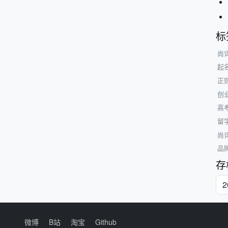
标
尚词
起
正
创
高
留
尚
品
存
微博
B站
淘宝
Github