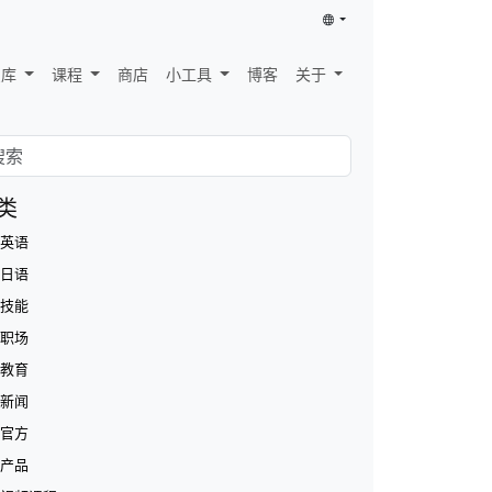
识库
课程
商店
小工具
博客
关于
类
英语
日语
技能
职场
教育
新闻
官方
产品