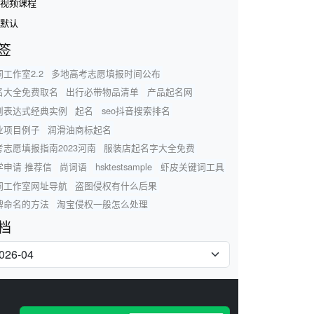
视频课程
默认
签
工作室2.2
多地高考志愿填报时间公布
名大全免费取名
出行必带物品清单
产品起名网
则表达式经典实例
起名
seo抖音搜索排名
业项目例子
润滑油商标起名
考志愿填报指南2023河南
服装店起名字大全免费
学申请 推荐信
尚词语
hsktestsample
虾皮关键词工具
词工作室网址导航
盗图侵权有什么后果
牌命名的方法
淘宝侵权一般怎么处理
档