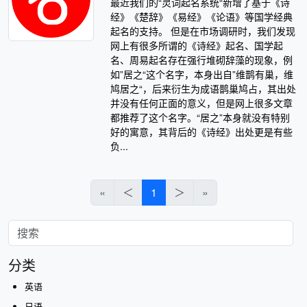
最近我们的“灵词起名系统“新增了基于《诗
经》《楚辞》《易经》《论语》等国学经典
起名的支持。 但是在市场调研时，我们发现
网上有很多所谓的《诗经》起名、国学起
名、周易起名存在强行堆砌辞藻的现象，例
如”居之“这个名字，本身出自”维鹊有巢，维
鸠居之“，后来衍生为成语鹊巢鸠占，其出处
并没有任何正面的意义，但是网上很多文章
都推荐了这个名字。“居之”本身就没有特别
好的寓意，其背后的《诗经》出处更是有些
负...
«
＜
1
＞
»
分类
英语
日语