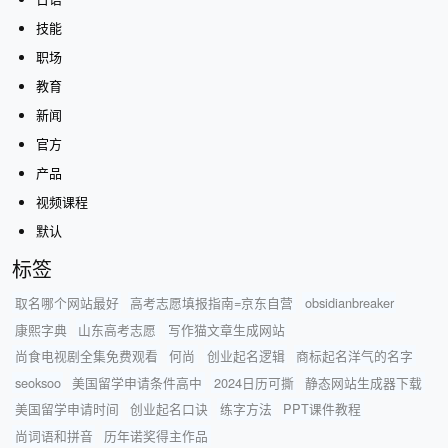
技能
职场
教育
新闻
官方
产品
视频课程
默认
标签
取名哪个网站最好
高考志愿填报指南=京东自营
obsidianbreaker
康熙字典
山东高考志愿
写作猫文章生成网站
尚食电视剧全集免费观看
何尚
创业起名逻辑
商标起名洋气的名字
seoksoo
美国留学申请条件高中
2024日历可撕
静态网站生成器下载
美国留学申请时间
创业起名口诀
练字方法
PPT课件教程
尚词语和拼音
历年诺奖得主作品