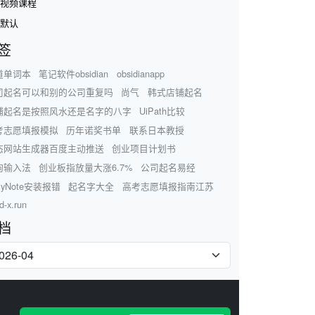
视频课程
默认
签
道单词本
笔记软件obsidian
obsidianapp
司起名可以和别的公司重复吗
尚气
韩式店铺起名
铺起名是按照风水还是名字的八字
UiPath比较
考志愿填报模拟
历年诺奖书单
联系日本教授
态网站生成器百度主动推送
创业项目计划书
狗输入法
创业板指放量大涨6.7%
公司起名易经
myNote安装报错
起名字大全
高考志愿填报指南江苏
d-x.run
档