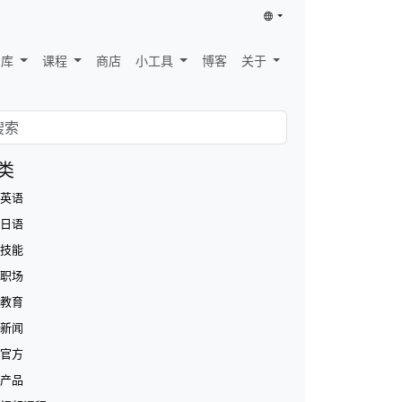
识库
课程
商店
小工具
博客
关于
类
英语
日语
技能
职场
教育
新闻
官方
产品