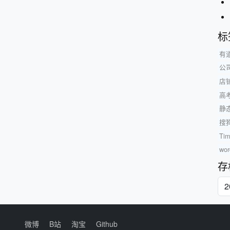
标
有
公
店
高
静
搜
Ti
wor
存
微博
B站
淘宝
Github