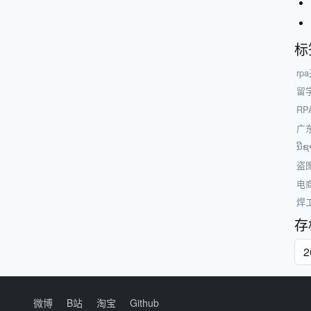
标
rp
留
R
广
ນີຊ
盗
电
焊
存
微博
B站
淘宝
Github