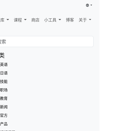
识库
课程
商店
小工具
博客
关于
类
英语
日语
技能
职场
教育
新闻
官方
产品