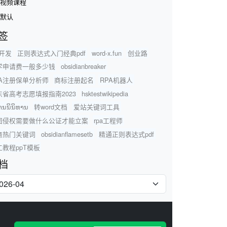
视频课程
默认
签
a开发
正则表达式入门经典pdf
word-x.fun
创业路
学申请费一般多少钱
obsidianbreaker
PA注册保单分析师
商标注册起名
RPA机器人
东省高考志愿填报指南2023
hsktestwikipedia
ານນິນິທານ
转word文档
爱站关键词工具
图侵权需要做什么公证才能立案
rpa工程师
商热门关键词
obsidianflamesetb
精通正则表达式pdf
工教程ppT模板
档