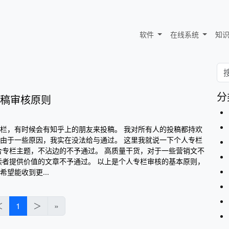
软件
在线系统
知
分
稿审核原则
栏，有时候会有知乎上的朋友来投稿。 我对所有人的投稿都持欢
由于一些原因，我实在没法给与通过。 这里我就说一下个人专栏
合专栏主题，不沾边的不予通过。 高质量干货，对于一些营销文不
读者提供价值的文章不予通过。 以上是个人专栏审核的基本原则，
望能收到更...
＜
1
＞
»