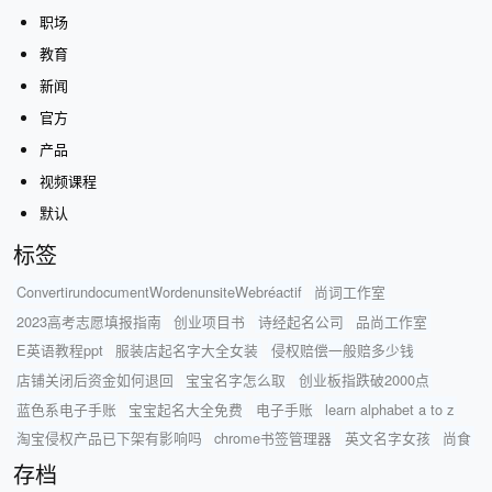
职场
教育
新闻
官方
产品
视频课程
默认
标签
ConvertirundocumentWordenunsiteWebréactif
尚词工作室
2023高考志愿填报指南
创业项目书
诗经起名公司
品尚工作室
E英语教程ppt
服装店起名字大全女装
侵权赔偿一般赔多少钱
店铺关闭后资金如何退回
宝宝名字怎么取
创业板指跌破2000点
蓝色系电子手账
宝宝起名大全免费
电子手账
learn alphabet a to z
淘宝侵权产品已下架有影响吗
chrome书签管理器
英文名字女孩
尚食
存档