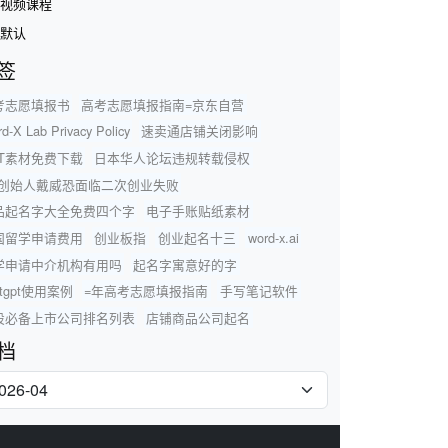
视频课程
默认
签
考志愿填报书
高考志愿填报指南=京东自营
d-X Lab Privacy Policy
速卖通店铺关闭影响
PT素材免费下载
日本华人论坛违规转载侵权
fo创始人戴威恐面临二次创业失败
品起名字大全免费四个字
电子手账贴纸素材
国留学申请费用
创业板指
创业起名十三
word-x.ai
学申请中介机构有用吗
起名字寓意好的字
atgpt使用案例
=年高考志愿填报指南
手写笔记软件
股必备上市公司排名列表
店铺商品公司起名
档