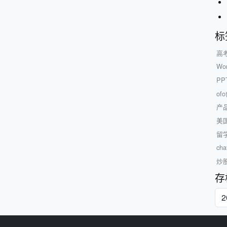
标
高
Wor
P
o
产
美
留
ch
炒
存