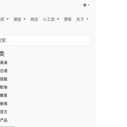
识库
课程
商店
小工具
博客
关于
类
英语
日语
技能
职场
教育
新闻
官方
产品