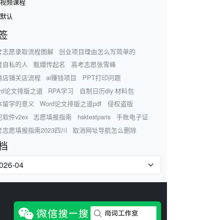
视频课程
默认
签
考志愿录取流程图解
创业项目理由怎么写简单的
度自私的人
甄嬛传起名
高考志愿张雪峰
商店铺关店流程
ai赚钱项目
PPT打印问题
ord论文排版之道
RPA学习
自制日历diy 材料包
本留学的意义
Word论文排版之道pdf
侵权盗版
软件v2ex
志愿填报指南
hsktestparis
手账电子证
考志愿填报指南2023四川
取消网址导航怎么删除
档