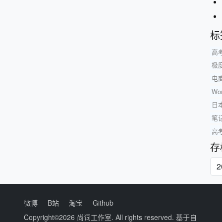
标
高
极
电
W
日
笔记
高
存
微博
B站
淘宝
Github
Copyright©2026
尚词工作室
. All rights reserved. 基于自