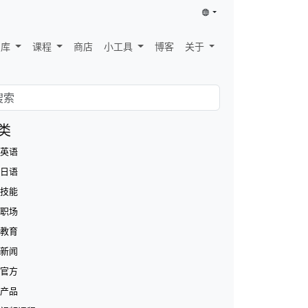
识库
课程
商店
小工具
博客
关于
类
英语
日语
技能
职场
教育
新闻
官方
产品