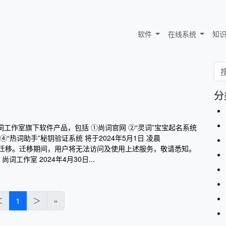
软件
在线系统
知
分
词工作室旗下软件产品，包括 ①尚词官网 ②“灵词”宝宝起名系统
④“热词助手”秘钥验证系统 将于2024年5月1日 凌晨
进行系统迁移。迁移期间，用户将无法访问及使用上述服务，敬请悉知。
词工作室 2024年4月30日...
＜
1
＞
»