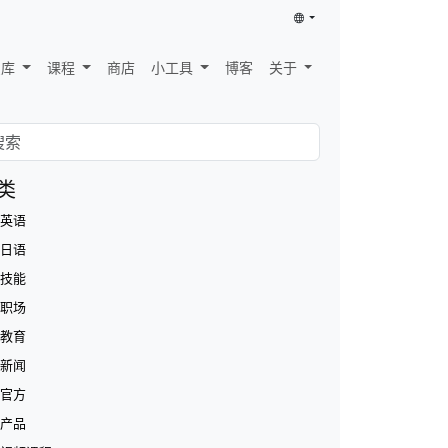
识库
课程
商店
小工具
博客
关于
类
英语
日语
技能
职场
教育
新闻
官方
产品