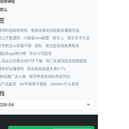
视频课程
默认
签
键词的选取原则有
电商店铺关闭后能否重新开店
词工作室通知
小狼毫rime配置
新生儿
英文名字大全
址导航怎么卸载不掉
侵权
英文起名网免费取名
铺起名app排行榜
开办公司起名
入浅出正则表达式PDF下载
热门关键词适合短期投放
媒体创业赚钱吗
创业板指放量大涨6.7%
eo网站推广怎么做
留学申请咨询机构金列吉
品产品起名
ipd手账电子模板
obsidian什么意思
档