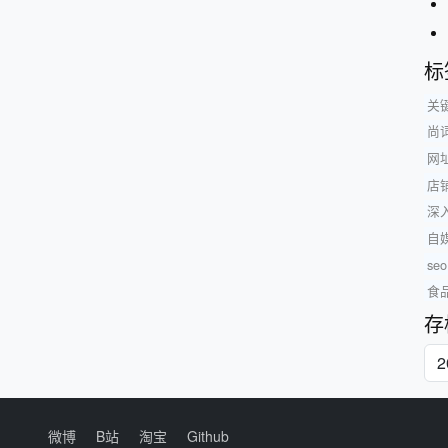
标
关
尚
网
店
深
自
s
食
存
微博
B站
淘宝
Github