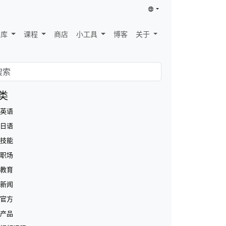
识库
课程
商店
小工具
博客
关于
类
英语
日语
技能
职场
教育
新闻
官方
产品