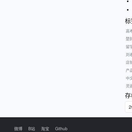
标
高
楚
留
刘
店
产
中
灵
存
微博
B站
淘宝
Github