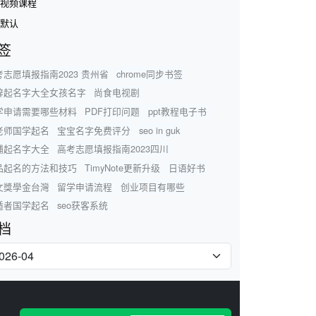
视频课程
默认
签
考志愿填报指南2023 贵州省
chrome同步书签
辞起名字大全女孩名字
尚食电视剧
学申请需要哪些材料
PDF打印问题
ppt教程电子书
老师国学起名
宝宝名字免费评分
seo in guk
铺起名字大全
高考志愿填报指南2023四川
品起名的方法和技巧
TimyNote更新升级
日语好书
文獎學金台灣
留学申请流程
创业项目有哪些
遁者国学起名
seo获客系统
档