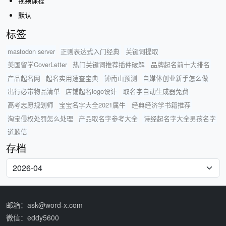
视频课程
默认
标签
mastodon server
正则表达式入门经典
关键词提取
美国留学CoverLetter
热门关键词推荐插件破解
品牌起名前十大排名
产品起名网
起名实用速查宝典
钟南山预测
自媒体创业新手怎么做
出行必带物品清单
店铺起名logo设计
取名字自动生成器免费
高考志愿规划师
宝宝名字大全2021属牛
经典经济学书籍推荐
淘宝侵权处罚怎么处理
产品取名字参考大全
诗经起名字大全男孩名字
道歉信
存档
邮箱：ask@word-x.com
微信：eddy5600