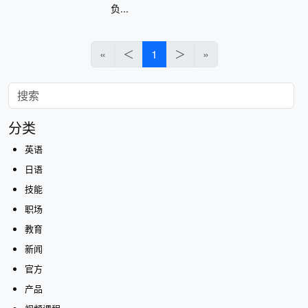
负...
«
＜
1
＞
»
分类
英语
日语
技能
职场
教育
新闻
官方
产品