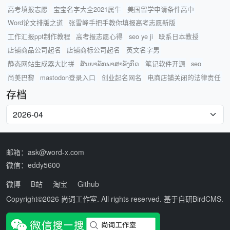
高考填报志愿
宝宝名字大全2021属牛
美国留学申请条件高中
Word论文排版之道
张雪峰手把手教你填报高考志愿新版
工作汇报ppt制作教程
高考报志愿心得
seo ye ji
联系日本教授
店铺商品公司起名
店铺商标公司起名
英文名字男
静态网站生成器大比拼
ສັນຍາລັກພາສາອັງກິດ
笔记软件开源
seo
尚美巴黎
mastodon登录入口
创业起名网名
电商店铺关闭的法律责任
存档
邮箱：ask@word-x.com
微信：eddy5600
微博
B站
淘宝
Github
Copyright©2026
尚词工作室
. All rights reserved. 基于自研
BirdCMS
.