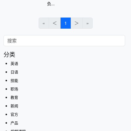
负...
«
＜
1
＞
»
分类
英语
日语
技能
职场
教育
新闻
官方
产品