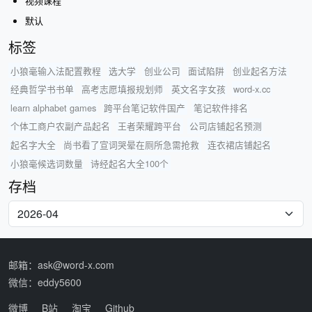
视频课程
默认
标签
小狼毫输入法配置教程
选大学
创业公司
面试陷阱
创业起名方法
经典哲学书书单
高考志愿填报规划师
英文名字女孩
word-x.cc
learn alphabet games
跨平台笔记软件国产
笔记软件排名
个体工商户农副产品起名
王者荣耀跨平台
公司店铺起名预测
起名字大全
尚书看了宣词哭晕在厕所急需抢救
连衣裙店铺起名
小狼毫候选词数量
诗经起名大全100个
存档
邮箱：ask@word-x.com
微信：eddy5600
微博
B站
淘宝
Github