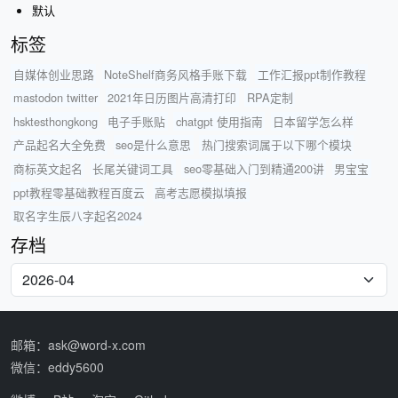
默认
标签
自媒体创业思路
NoteShelf商务风格手账下载
工作汇报ppt制作教程
mastodon twitter
2021年日历图片高清打印
RPA定制
hsktesthongkong
电子手账贴
chatgpt 使用指南
日本留学怎么样
产品起名大全免费
seo是什么意思
热门搜索词属于以下哪个模块
商标英文起名
长尾关键词工具
seo零基础入门到精通200讲
男宝宝
ppt教程零基础教程百度云
高考志愿模拟填报
取名字生辰八字起名2024
存档
邮箱：ask@word-x.com
微信：eddy5600