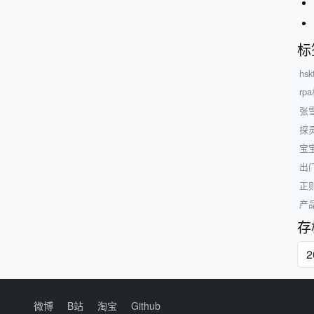
标
hsk
rp
张
探
宝
出
正
产
存
微博
B站
淘宝
Github