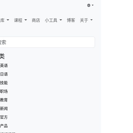
识库
课程
商店
小工具
博客
关于
类
英语
日语
技能
职场
教育
新闻
官方
产品