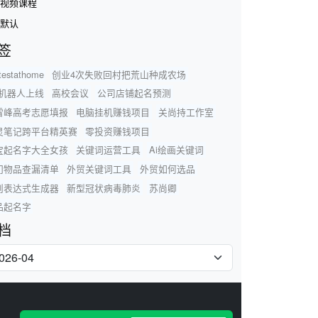
视频课程
默认
签
testathome
创业4次失败回村把荒山种成农场
a机器人上线
高校会议
公司店铺起名预测
雪峰高考志愿填报
电脑挂机赚钱项目
关尚持工作室
灵笔记跨平台精英赛
零投资赚钱项目
宝起名字大全女孩
关键词运营工具
Ai绘画关键词
门物品查漏清单
外贸关键词工具
外贸如何选品
则表达式生成器
新型冠状病毒肺炎
苏尚卿
品起名字
档