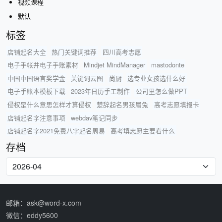
视频课程
默认
标签
店铺起名大全
热门关键词推荐
四川高考志愿
电子手帐井电子手账素材
Mindjet MindManager
mastodonte
中国中国语言奖学金
关键词云图
尚厨
选专业女孩选什么好
电子手账本模板下载
2023年日历手工制作
公司里怎么做PPT
侵权是什么意思怎样才算侵权
楚辞起名男孩属兔
高考志愿填报卡
店铺起名字注意事项
webdav笔记同步
店铺起名字2021免费八字起名周易
高考填志愿主要看什么
存档
邮箱：ask@word-x.com
微信：eddy5600