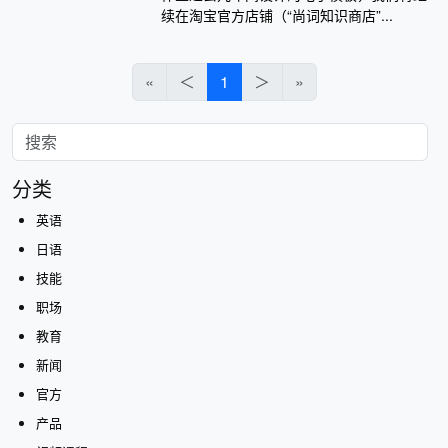
续在淘宝官方店铺（“尚词知识商店”...
«
＜
1
＞
»
分类
英语
日语
技能
职场
教育
新闻
官方
产品