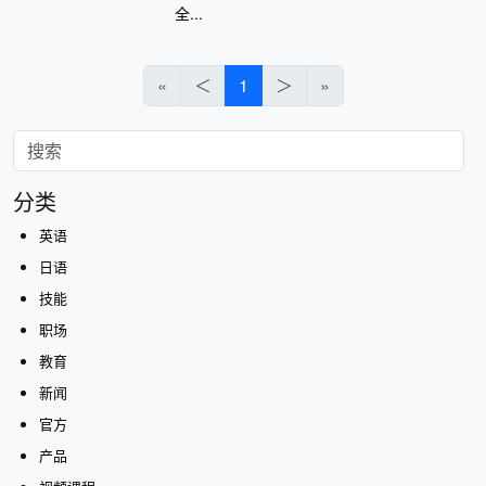
全...
«
＜
1
＞
»
分类
英语
日语
技能
职场
教育
新闻
官方
产品