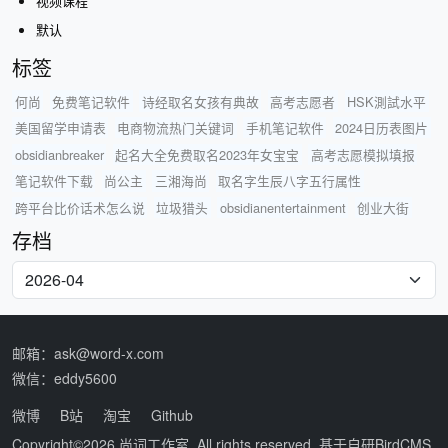
视频课程
默认
标签
何尚
免费笔记软件
诗经取名女孩有典故
高考志愿者
HSK測試水平
美国留学申请表
电商物流热门关键词
手机笔记软件
2024日历表图片
obsidianbreaker
起名大全免费取名2023年女宝宝
高考志愿模拟填报
笔记软件下载
尚公主
三湘海尚
取名字生辰八字五行属性
跨平台比价话术怎么说
垃圾猎头
obsidianentertainment
创业大街
存档
邮箱：ask@word-x.com
微信：eddy5600
微博
B站
淘宝
Github
Copyright©2026
尚词工作室
. All rights reserved. 基于自研
BirdCMS
.