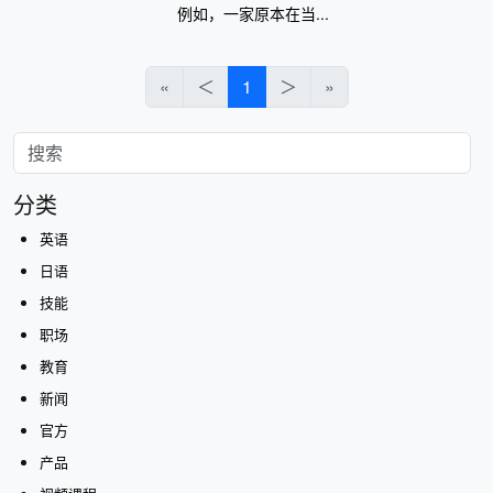
例如，一家原本在当...
«
＜
1
＞
»
分类
英语
日语
技能
职场
教育
新闻
官方
产品