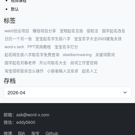
视频课程
默认
标签
web3创业项目
赚钱项目分享
宠物起名互助
侵权法
国学起名改名
日历一个月一张
宝宝起名字生辰八字
宝宝名字大全2023属兔女孩
word-x.tech
PPT突用教程
宝宝名字打分
起名网生辰八字取名字免费查询
obsidianmeaning
关键词歌词
国学起名刘春老师
开公司取名大全
尚词工作室官网
淘宝侵权投诉怎么操作
小狼毫输入法安卓
起名人工
存档
邮箱：ask@word-x.com
微信：eddy5600
微博
B站
淘宝
Github