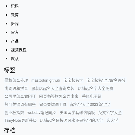
职场
教育
新闻
官方
产品
视频课程
默认
标签
侵权怎么处理
mastodon github
宝宝起名字
宝宝起名宝宝取名评分
尚词语和拼音
服装店起名大全查询女装
店铺起名字大全免费
公司里怎么做PPT
网页书签栏怎么弄出来
手账电子证
热门关键词有哪些
傲杰关键词工具
起名字大全2023兔宝宝
创业板指数
webdav笔记同步
美国留学套磁信模板
英文名字大全
TimyNote更新升级
店铺起名是按照风水还是名字的八字
选大学
存档